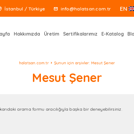
EN
İstanbul / Türkiye
info@halatsan.com.tr
ayfa
Hakkımızda
Üretim
Sertifikalarımız
E-Katalog
Bl
halatsan.com.tr
Şunun için arşivler: Mesut Şener
Mesut Şener
arıdaki arama formu aracılığıyla başka bir deneyebilirsiniz.