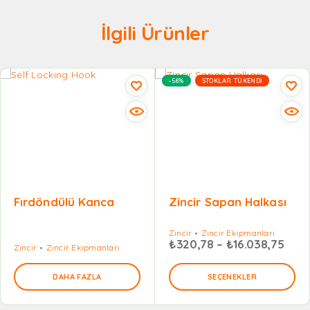
İlgili Ürünler
-56%
STOKLAR TÜKENDI
Fırdöndülü Kanca
Zincir Sapan Halkası
Zincir
Zincir Ekipmanları
₺
320,78
–
₺
16.038,75
Zincir
Zincir Ekipmanları
DAHA FAZLA
SEÇENEKLER