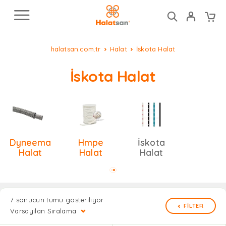
halatsan.com.tr
Halat
İskota Halat
İskota Halat
Dyneema
Hmpe
İskota
Halat
Halat
Halat
7 sonucun tümü gösteriliyor
FILTER
Varsayılan Sıralama