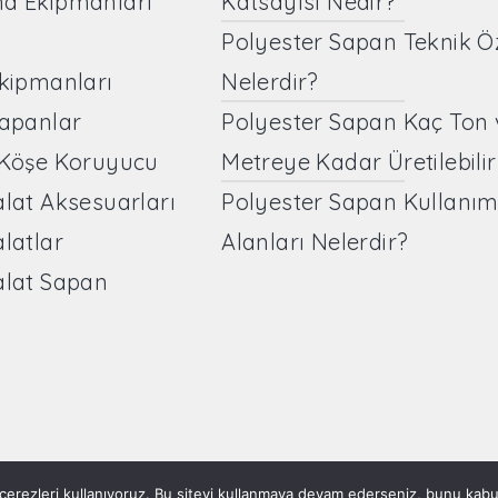
ma Ekipmanları
Katsayısı Nedir?
Polyester Sapan Teknik Öze
Ekipmanları
Nelerdir?
Sapanlar
Polyester Sapan Kaç Ton 
 Köşe Koruyucu
Metreye Kadar Üretilebilir
alat Aksesuarları
Polyester Sapan Kullanı
alatlar
Alanları Nelerdir?
alat Sapan
erezleri kullanıyoruz. Bu siteyi kullanmaya devam ederseniz, bunu kabul 