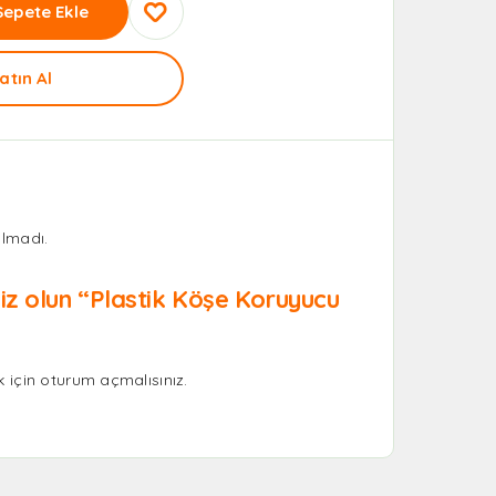
Sepete Ekle
atın Al
lmadı.
iz olun “Plastik Köşe Koruyucu
 için
oturum açmalısınız
.