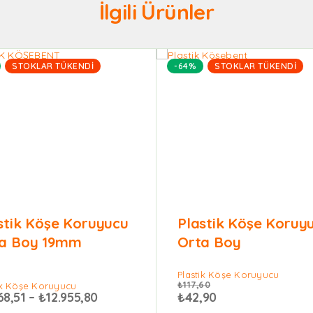
İlgili Ürünler
STOKLAR TÜKENDI
-64%
STOKLAR TÜKENDI
stik Köşe Koruyucu
Plastik Köşe Koruy
a Boy 19mm
Orta Boy
Plastik Köşe Koruyucu
₺
117,60
ik Köşe Koruyucu
68,51
–
₺
12.955,80
₺
42,90