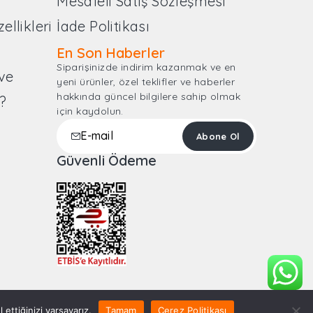
Mesafeli Satış Sözleşmesi
llikleri
İade Politikası
En Son Haberler
Siparişinizde indirim kazanmak ve en
ve
yeni ürünler, özel teklifler ve haberler
hakkında güncel bilgilere sahip olmak
?
için kaydolun.
m
Güvenli Ödeme
ettiğinizi varsayarız.
Tamam
Çerez Politikası