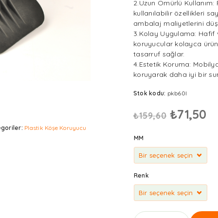
2.Uzun Ömürlü Kullanım: P
kullanılabilir özellikleri s
ambalaj maliyetlerini düş
3.Kolay Uygulama: Hafif v
koruyucular kolayca ürünl
tasarruf sağlar.
4.Estetik Koruma: Mobily
koruyarak daha iyi bir sun
Stok kodu:
pkb60l
₺
71,50
₺
159,60
goriler:
Plastik Köşe Koruyucu
MM
Renk