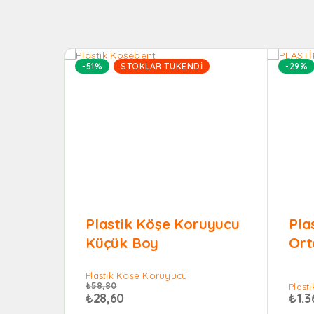
-51%
STOKLAR TÜKENDI
-29%
Plastik Köşe Koruyucu
Pla
Küçük Boy
Ort
Plastik Köşe Koruyucu
₺
58,80
Plast
₺
28,60
₺
1.3