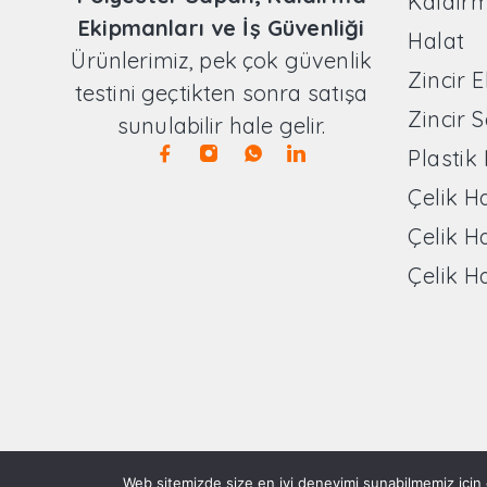
Kaldır
Ekipmanları ve İş Güvenliği
Halat
Ürünlerimiz, pek çok güvenlik
Zincir 
testini geçtikten sonra satışa
Zincir 
sunulabilir hale gelir.
Plastik
Çelik H
Çelik H
Çelik H
Web sitemizde size en iyi deneyimi sunabilmemiz için ç