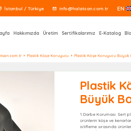
EN
İstanbul / Türkiye
info@halatsan.com.tr
ayfa
Hakkımızda
Üretim
Sertifikalarımız
E-Katalog
Bl
atsan.com.tr
Plastik Köşe Koruyucu
Plastik Köşe Koruyucu Büyük
Plastik 
Büyük B
1.Darbe Koruması: Sert p
ürünlerin köşe ve kenarla
istifleme sırasında ürünler