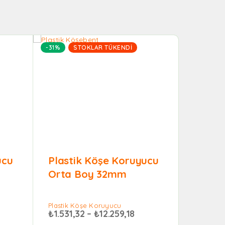
-31%
STOKLAR TÜKENDI
ucu
Plastik Köşe Koruyucu
Orta Boy 32mm
Plastik Köşe Koruyucu
₺
1.531,32
–
₺
12.259,18