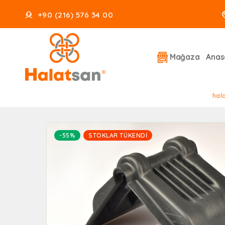
+90 (216) 576 34 00
Mağaza
Anas
hal
-55%
STOKLAR TÜKENDI