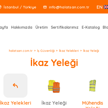
EN
İstanbul / Türkiye
info@halatsan.com.tr
ayfa
Hakkımızda
Üretim
Sertifikalarımız
E-Katalog
Bl
halatsan.com.tr
İş Güvenliği
İkaz Yelekleri
İkaz Yeleği
İkaz Yeleği
İkaz Yelekleri
İkaz Yeleği
Mühendis