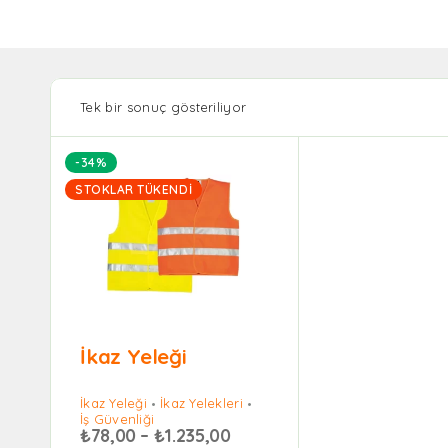
Tek bir sonuç gösteriliyor
-34%
STOKLAR TÜKENDI
İkaz Yeleği
İkaz Yeleği
İkaz Yelekleri
İş Güvenliği
₺
78,00
–
₺
1.235,00