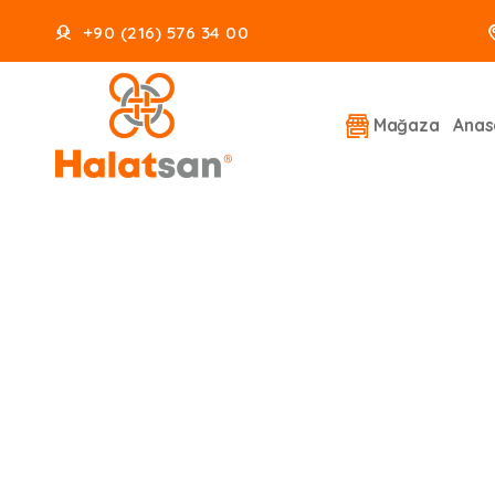
+90 (216) 576 34 00
Mağaza
Anas