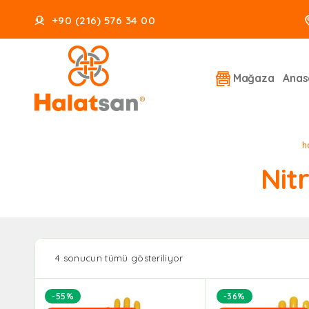
+90 (216) 576 34 00
Mağaza
Anas
h
Nit
4 sonucun tümü gösteriliyor
-55%
-36%