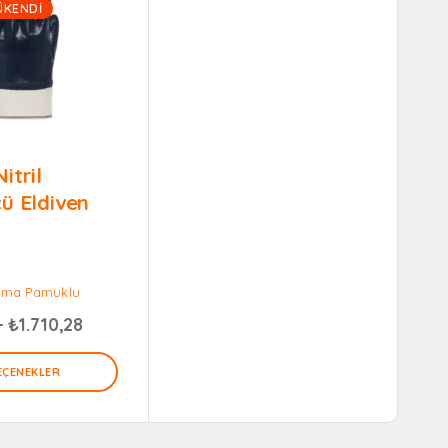
ÜKENDI
itril
ü Eldiven
lama Pamuklu
–
₺
1.710,28
EÇENEKLER