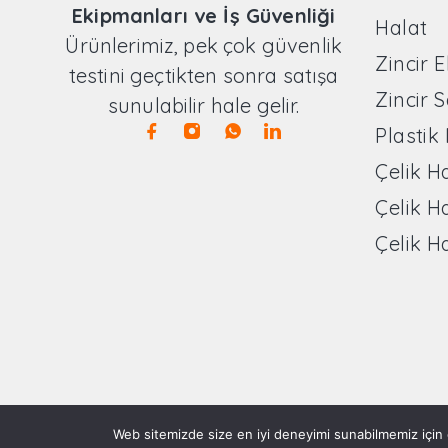
Ekipmanları ve İş Güvenliği
Halat
Ürünlerimiz, pek çok güvenlik
Zincir 
testini geçtikten sonra satışa
Zincir 
sunulabilir hale gelir.
Plastik
Çelik H
Çelik H
Çelik H
Web sitemizde size en iyi deneyimi sunabilmemiz için ç