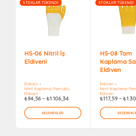
STOKLAR TÜKENDI
STOKLAR TÜKENDI
HS-06 Nitril İş
HS-08 Tam
Eldiveni
Kaplama Sarı
Eldiven
Eldiven
Eldiven
Nitril Kaplama Pamuklu
Nitril Kaplama Pa
Eldiven
Eldiven
₺
94,56
–
₺
1.106,34
₺
117,59
–
₺
1.30
SEÇENEKLER
SEÇENEKL