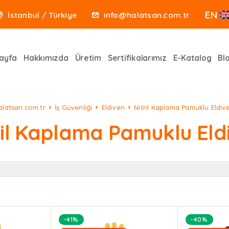
EN
İstanbul / Türkiye
info@halatsan.com.tr
ayfa
Hakkımızda
Üretim
Sertifikalarımız
E-Katalog
Bl
alatsan.com.tr
İş Güvenliği
Eldiven
Nitril Kaplama Pamuklu Eldiv
ril Kaplama Pamuklu Eld
-41%
-40%