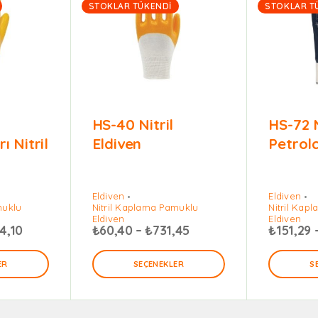
STOKLAR TÜKENDI
STOKLAR T
HS-40 Nitril
HS-72 N
 Nitril
Eldiven
Petrolc
Eldiven
Eldiven
muklu
Nitril Kaplama Pamuklu
Nitril Kap
Eldiven
Eldiven
4,10
₺
60,40
–
₺
731,45
₺
151,29
ER
SEÇENEKLER
S