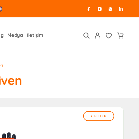
og
Medya
İletişim
en
iven
FILTER