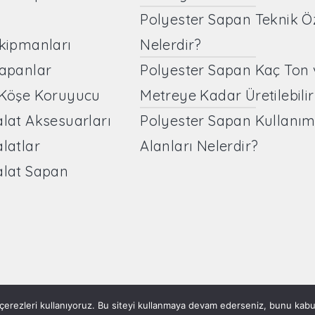
Polyester Sapan Teknik Öze
Ekipmanları
Nelerdir?
Sapanlar
Polyester Sapan Kaç Ton 
 Köşe Koruyucu
Metreye Kadar Üretilebilir
alat Aksesuarları
Polyester Sapan Kullanı
alatlar
Alanları Nelerdir?
alat Sapan
erezleri kullanıyoruz. Bu siteyi kullanmaya devam ederseniz, bunu kabul 