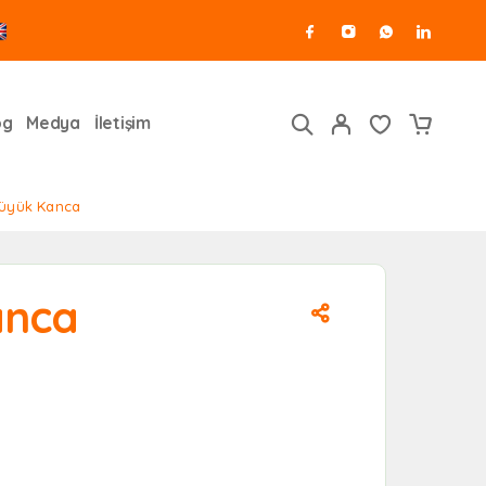
og
Medya
İletişim
üyük Kanca
anca