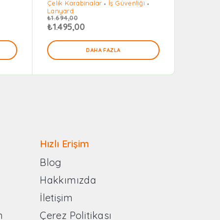
Çelik Karabinalar
İş Güvenliği
Çelik Bur
Lanyard
Modelleri
₺
1.694,00
İş Ayak
₺
1.495,00
₺
445,0
DAHA FAZLA
Hızlı Erişim
Blog
Hakkımızda
İletişim
n
Çerez Politikası