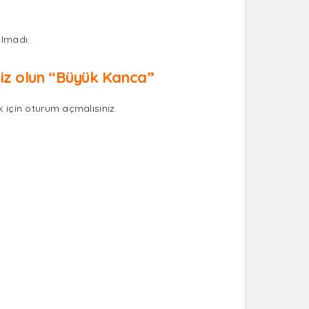
lmadı.
siz olun “Büyük Kanca”
 için
oturum açmalısınız
.