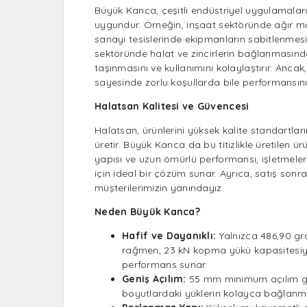
Büyük Kanca, çeşitli endüstriyel uygulamala
uygundur. Örneğin, inşaat sektöründe ağır m
sanayi tesislerinde ekipmanların sabitlenmesi
sektöründe halat ve zincirlerin bağlanmasında t
taşınmasını ve kullanımını kolaylaştırır. Ancak,
sayesinde zorlu koşullarda bile performansını
Halatsan Kalitesi ve Güvencesi
Halatsan, ürünlerini yüksek kalite standartlar
üretir. Büyük Kanca da bu titizlikle üretilen ür
yapısı ve uzun ömürlü performansı, işletmeleri
için ideal bir çözüm sunar. Ayrıca, satış sonr
müşterilerimizin yanındayız.
Neden Büyük Kanca?
Hafif ve Dayanıklı:
Yalnızca 486,90 gr
rağmen, 23 kN kopma yükü kapasitesiyle
performans sunar.
Geniş Açılım:
55 mm minimum açılım geni
boyutlardaki yüklerin kolayca bağlanma