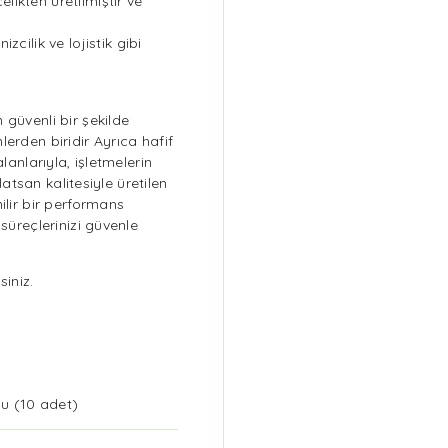
ikten üretilmiştir ve
zcilik ve lojistik gibi
 güvenli bir şekilde
erden biridir Ayrıca hafif
lanlarıyla, işletmelerin
alatsan kalitesiyle üretilen
ilir bir performans
süreçlerinizi güvenle
siniz.
plu (10 adet)