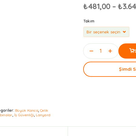
₺
481,00
–
₺
3.6
Takım
Şimdi S
goriler:
Büyük Kanca
,
Çelik
binalar
,
İş Güvenliği
,
Lanyard