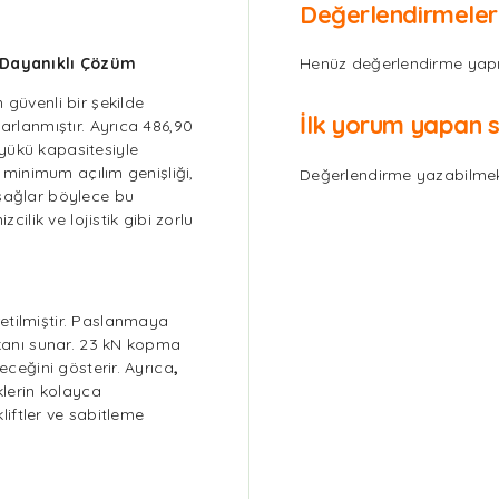
Değerlendirmeler
e Dayanıklı Çözüm
Henüz değerlendirme yapı
 güvenli bir şekilde
İlk yorum yapan 
arlanmıştır. Ayrıca 486,90
yükü kapasitesiyle
m minimum açılım genişliği,
Değerlendirme yazabilmek
 sağlar böylece bu
cilik ve lojistik gibi zorlu
etilmiştir. Paslanmaya
mkanı sunar. 23 kN kopma
eceğini gösterir. Ayrıca
,
klerin kolayca
kliftler ve sabitleme