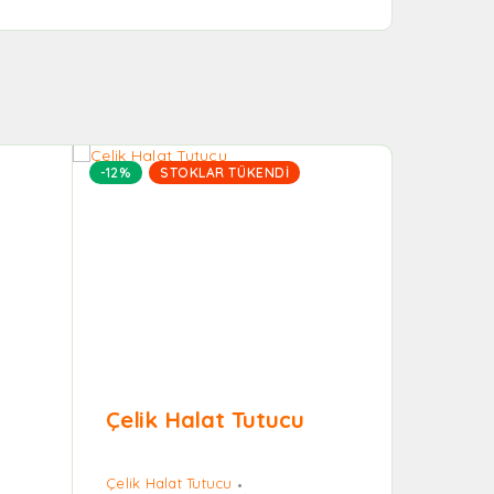
-12%
STOKLAR TÜKENDI
-8%
ST
Çelik Halat Tutucu
Çelik 
Ayakk
Çelik Halat Tutucu