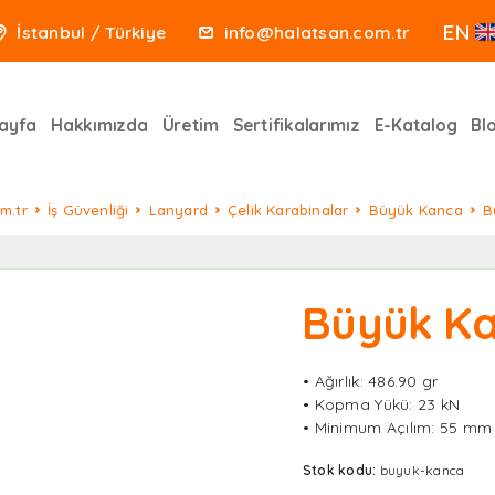
EN
İstanbul / Türkiye
info@halatsan.com.tr
ayfa
Hakkımızda
Üretim
Sertifikalarımız
E-Katalog
Bl
m.tr
İş Güvenliği
Lanyard
Çelik Karabinalar
Büyük Kanca
B
Büyük K
• Ağırlık: 486.90 gr
• Kopma Yükü: 23 kN
• Minimum Açılım: 55 mm
Stok kodu:
buyuk-kanca