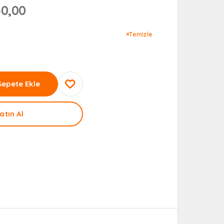
40,00
Temizle
Sepete Ekle
atın Al