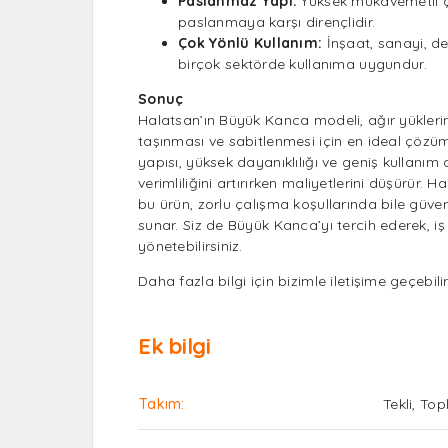
Paslanmaz Yapı:
Yüksek mukavemetli çel
paslanmaya karşı dirençlidir.
Çok Yönlü Kullanım:
İnşaat, sanayi, deni
birçok sektörde kullanıma uygundur.
Sonuç
Halatsan’ın Büyük Kanca modeli, ağır yüklerin
taşınması ve sabitlenmesi için en ideal çözüml
yapısı, yüksek dayanıklılığı ve geniş kullanım a
verimliliğini artırırken maliyetlerini düşürür. H
bu ürün, zorlu çalışma koşullarında bile güven
sunar. Siz de Büyük Kanca’yı tercih ederek, iş 
yönetebilirsiniz.
Daha fazla bilgi için bizimle
iletişime
geçebilir
Ek bilgi
Takım
Tekli, To