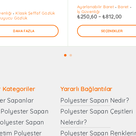
Ayarlanabilir Baret
Baret
İş Güvenliği
venliği
Klasik Şeffaf Gözlük
₺
250,60
–
₺
812,00
uyucu Gözlük
DAHA FAZLA
SEÇENEKLER
 Kategoriler
Yararlı Bağlantılar
er Sapanlar
Polyester Sapan Nedir?
 Polyester Sapan
Polyester Sapan Çeşitleri
Polyester Sapan
Nelerdir?
etim Polyester
Polyester Sapan Renkleri