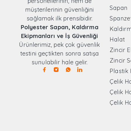
personellerinin, hem de
Sapan
müşterilerinin güvenliğini
sağlamak ilk prensibidir.
Spanze
Polyester Sapan, Kaldırma
Kaldır
Ekipmanları ve İş Güvenliği
Halat
Ürünlerimiz, pek çok güvenlik
Zincir 
testini geçtikten sonra satışa
Zincir 
sunulabilir hale gelir.
Plastik
Çelik H
Çelik H
Çelik H