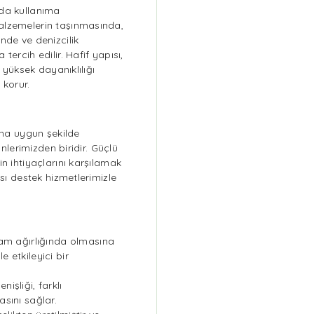
rda kullanıma
alzemelerin taşınmasında,
nde ve denizcilik
ercih edilir. Hafif yapısı,
 yüksek dayanıklılığı
 korur.
ına uygun şekilde
ünlerimizden biridir. Güçlü
n ihtiyaçlarını karşılamak
ası destek hizmetlerimizle
am ağırlığında olmasına
 etkileyici bir
şliği, farklı
sını sağlar.