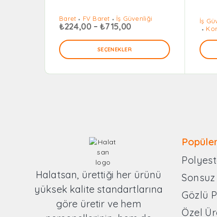
Baret
FV Baret
İş Güvenliği
İş Gü
₺
224,00
–
₺
715,00
Kor
SEÇENEKLER
Popüler
Polyest
Halatsan, ürettiği her ürünü
Sonsuz
yüksek kalite standartlarına
Gözlü 
göre üretir ve hem
Özel Ür